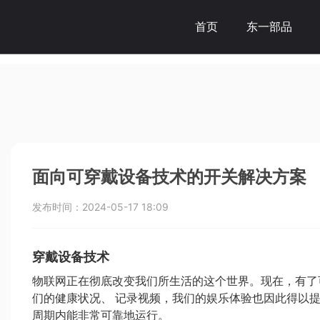
首页
东一部品
首页
面向可穿戴设备技术的开关
新闻资讯
产品知识
面向可穿戴设备技术的开关解决方案
发布时间：
2024-05-17 18:09
穿戴设备技术
物联网正在彻底改变我们所生活的这个世界。现在，有了
们的健康状况、 记录视频，我们的娱乐体验也因此得以
周期内能非常可靠地运行。