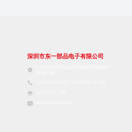
深圳市东一部品电子有限公司
广东省深圳市南山区科技园宝深路酷派大
厦C座12楼
13632682445 程总 13530707903 叶小姐
(0755) 3305 2669
sales1@toneparts.com