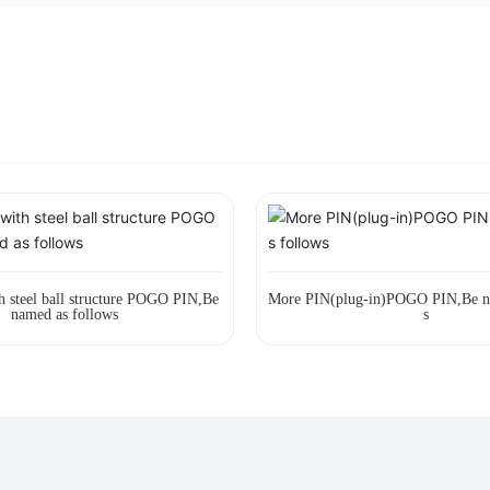
h steel ball structure POGO PIN,Be
More PIN(plug-in)POGO PIN,Be n
named as follows
s