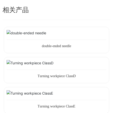
相关产品
double-ended needle
Turning workpiece ClassD
Turning workpiece ClassE